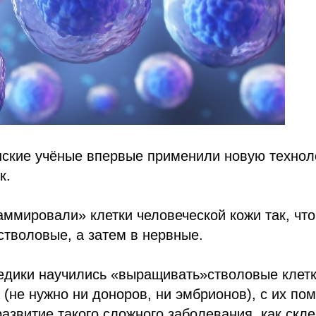
онские учёные впервые применили новую техно
к.
ммировали» клетки человеческой кожи так, что
стволовые, а затем в нервные.
едики научились «выращивать»стволовые клетк
 (не нужно ни доноров, ни эмбрионов), с их п
развитие такого сложного заболевания, как скле