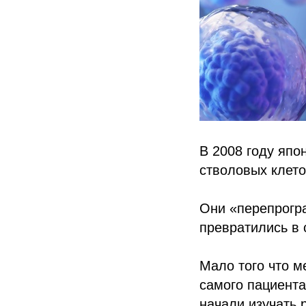
В 2008 году яп
стволовых клето
Они «перепрогра
превратились в 
Мало того что м
самого пациента
начали изучать 