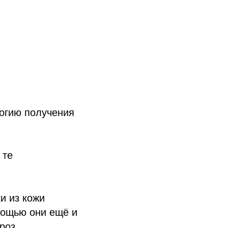
логию получения
 те
и из кожи
омощью они ещё и
роз.